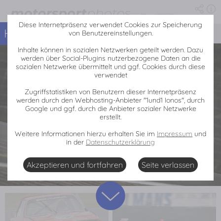
Motorsport-Fotos: Historische Rennfahrzeuge
Die Fotoserie enhält 35 Fotos von der Veranstaltung Historische Rennfahrzeuge, 0000
Diese Internetpräsenz verwendet Cookies zur Speicherung
Home
Historische Rennfahrzeuge
«
von Benutzereinstellungen.
Inhalte können in sozialen Netzwerken geteilt werden. Dazu
werden über Social-Plugins nutzerbezogene Daten an die
sozialen Netzwerke übermittelt und ggf. Cookies durch diese
verwendet
Zugriffstatistiken von Benutzern dieser Internetpräsenz
werden durch den Webhosting-Anbieter "1und1 Ionos", durch
Google und ggf. durch die Anbieter sozialer Netzwerke
erstellt.
Weitere Informationen hierzu erhalten Sie im
Impressum
und
in der
Datenschutzerklärung
Akzeptieren und fortfahren
Seite verlassen