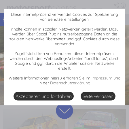
Motorsport-Fotos: Lausitz-Rallye
Die Fotoserie enhält 23 Fotos von der Veranstaltung Lausitz-Rallye, 2005
Diese Internetpräsenz verwendet Cookies zur Speicherung
Home
Lausitz-Rallye
«
von Benutzereinstellungen.
Inhalte können in sozialen Netzwerken geteilt werden. Dazu
werden über Social-Plugins nutzerbezogene Daten an die
sozialen Netzwerke übermittelt und ggf. Cookies durch diese
verwendet
Zugriffstatistiken von Benutzern dieser Internetpräsenz
werden durch den Webhosting-Anbieter "1und1 Ionos", durch
Google und ggf. durch die Anbieter sozialer Netzwerke
erstellt.
Weitere Informationen hierzu erhalten Sie im
Impressum
und
in der
Datenschutzerklärung
Akzeptieren und fortfahren
Seite verlassen