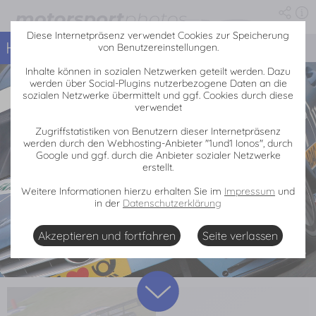
Motorsport-Fotos: DTM in Oschersleben
Die Fotoserie enhält 26 Fotos von der Veranstaltung DTM in Oschersleben, 2009
Diese Internetpräsenz verwendet Cookies zur Speicherung
Home
DTM in Oschersleben
«
von Benutzereinstellungen.
Inhalte können in sozialen Netzwerken geteilt werden. Dazu
werden über Social-Plugins nutzerbezogene Daten an die
sozialen Netzwerke übermittelt und ggf. Cookies durch diese
verwendet
Zugriffstatistiken von Benutzern dieser Internetpräsenz
werden durch den Webhosting-Anbieter "1und1 Ionos", durch
Google und ggf. durch die Anbieter sozialer Netzwerke
erstellt.
Weitere Informationen hierzu erhalten Sie im
Impressum
und
in der
Datenschutzerklärung
Akzeptieren und fortfahren
Seite verlassen