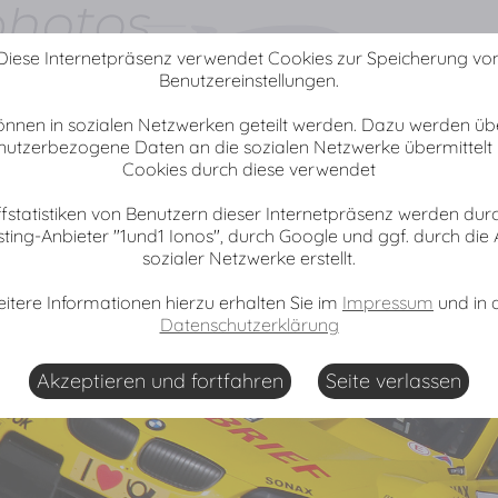
Diese Internetpräsenz verwendet Cookies zur Speicherung vo
Benutzereinstellungen.
chersleben
können in sozialen Netzwerken geteilt werden. Dazu werden übe
 nutzerbezogene Daten an die sozialen Netzwerke übermittelt 
Cookies durch diese verwendet
ffstatistiken von Benutzern dieser Internetpräsenz werden dur
ing-Anbieter "1und1 Ionos", durch Google und ggf. durch die 
sozialer Netzwerke erstellt.
itere Informationen hierzu erhalten Sie im
Impressum
und in 
Datenschutzerklärung
Akzeptieren und fortfahren
Seite verlassen