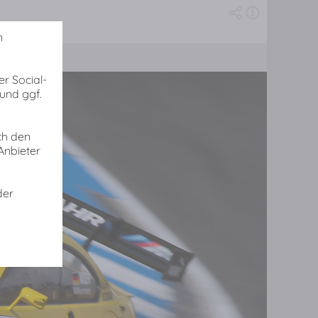
n
r Social-
und ggf.
ch den
Anbieter
der