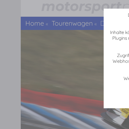
Motorsport-Fotos: DTM in Oschersleben
Die Fotoserie enhält 79 Fotos von der Veranstaltung DTM in Oschersleben, 2012
Home
Tourenwagen
DTM in Os
«
«
Inhalte 
Plugins
Zugri
Webhost
We